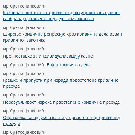
мр Сретко Јанковић:
Казнена политика за кривично дело угрожавања јавног
саобраћаја учињено под дејством алкохола
мр Сретко Јанковић:
Ширење кривичне репресије кроз кривична дела изван
кривичног законика
мр Сретко Јанковић:
Претпоставке за индивидуализацију казне
мр Сретко Јанковић:
Војна кривична дела
мр Сретко Јанковић:
Грешке и пропусти при изради првостепене кривичне
пресуде
мр Сретко Јанковић:
Неразумљивост изреке првостепене кривичне пресуде
мр Сретко Јанковић:
Образложење одлуке о казни у првостепеној кривичној
пресуди
мр Сретко Јанковић: