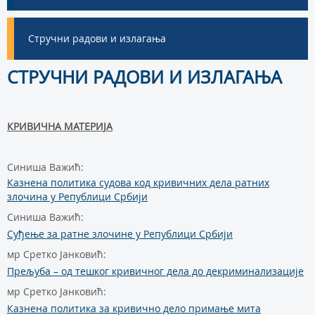
Стручни радови и излагања
СТРУЧНИ РАДОВИ И ИЗЛАГАЊА
КРИВИЧНА МАТЕРИЈА
Синиша Важић:
Казнена политика судова код кривичних дела ратних
злочина у Републици Србији
Синиша Важић:
Суђење за ратне злочине у Републици Србији
мр Сретко Јанковић:
Прељуба – од тешког кривичног дела до декриминализације
мр Сретко Јанковић:
Казнена политика за кривично дело примање мита