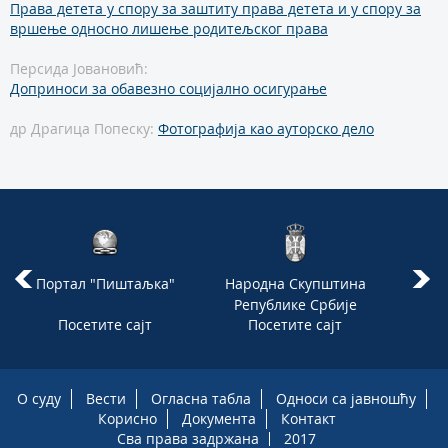
Права детета у спору за заштиту права детета и у спору за
вршење односно лишење родитељског права
Персида Јовановић:
Доприноси за обавезно социјално осигурање
др Драгица Попеску:
Фотографија као ауторско дело
Портал "Пиштаљка"
Народна Скупштина
Републике Србије
Посетите сајт
Посетите сајт
П
О суду
Вести
Огласна табла
Односи са јавношћу
Корисно
Документа
Контакт
Сва права задржана
2017