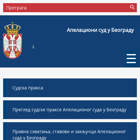
Апелациони суд у Београду
L
☰
Судска пракса
Преглед судске праксе Апелационог суда у Београду
Правна схватања, ставови и закључци Апелационог
суда у Београду