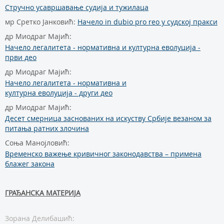
Стручно усавршавање судија и тужилаца
мр Сретко Јанковић:
Начело in dubiо prо rео у судској пракси
др Миодраг Мајић:
Начело легалитета - нормативна и културна еволуција -
први део
др Миодраг Мајић:
Начело легалитета - нормативна и
културна еволуција - други део
др Миодраг Мајић:
Десет смерница заснованих на искуству Србије везаном за
питања ратних злочина
Соња Манојловић:
Временско важење кривичног законодавства – примена
блажег закона
ГРАЂАНСКА МАТЕРИЈА
Зорана Делибашић: