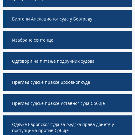
Билтени Апелационог суда у Београду
Изабране сентенце
Одговори на питања подручних судова
Преглед судске праксе Врховног суда
Преглед судске праксе Уставног суда Србије
Одлуке Европског суда за људска права донете у
поступцима против Србије