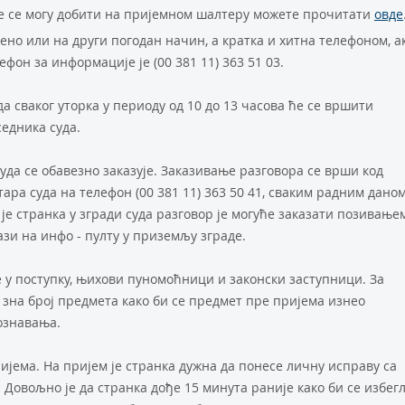
е се могу добити на пријемном шалтеру можете прочитати
овде
но или на други погодан начин, а кратка и хитна телефоном, а
ефон за информације је (00 381 11) 363 51 03.
а сваког уторка у периоду од 10 до 13 часова ће се вршити
едника суда.
да се обавезно заказује. Заказивање разговора се врши код
ара суда на телефон (00 381 11) 363 50 41, сваким радним дано
 је странка у згради суда разговор је могуће заказати позивање
ази на инфо - пулту у приземљу зграде.
 у поступку, њихови пуномоћници и законски заступници. За
 зна број предмета како би се предмет пре пријема изнео
ознавања.
ријема. На пријем је странка дужна да понесе личну исправу са
Довољно је да странка дође 15 минута раније како би се избег