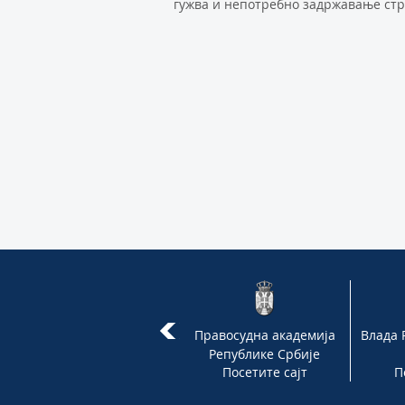
гужва и непотребно задржавање стра
Портал судова
Правосудна академија
Влада 
Републике Србије
Посетите сајт
Посетите сајт
П