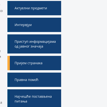
.
Актуелни предмети
ко
Интервјуи
Приступ информацијама
од јавног значаја
м
м
Пријем странака
Правна помоћ
Најчешће постављена
питања
ла