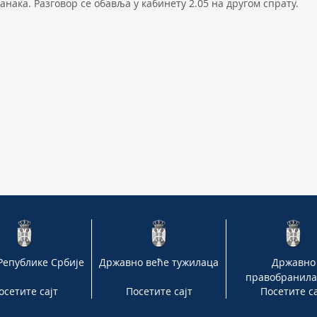
нака. Разговор се обавља у кабинету 2.05 на другом спрату.
Републике Србије
Државно веће тужилаца
Државно
правобранил
осетите сајт
Посетите сајт
Посетите са