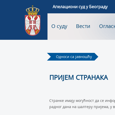
Апелациони суд у Београду
О суду
Вести
Оглас
Односи са јавношћу
ПРИЈЕМ СТРАНАКА
Странке имају могућност да се инфо
радног дана на шалтеру пријема, у в