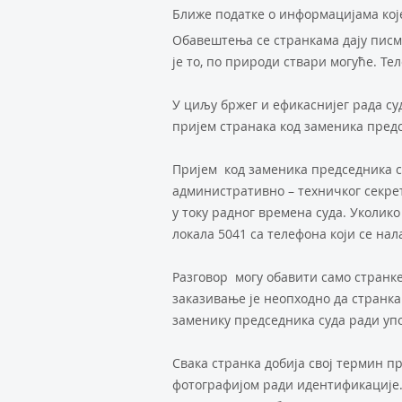
Ближе податке о информацијама кој
Обавештења се странкама дају писме
је то, по природи ствари могуће. Тел
У циљу бржег и ефикаснијег рада суд
пријем странака код заменика предс
Пријем код заменика председника су
административно – техничког секрет
у току радног времена суда. Уколико
локала 5041 са телефона који се нал
Разговор могу обавити само странке
заказивање је неопходно да странка
заменику председника суда ради уп
Свака странка добија свој термин п
фотографијом ради идентификације. 