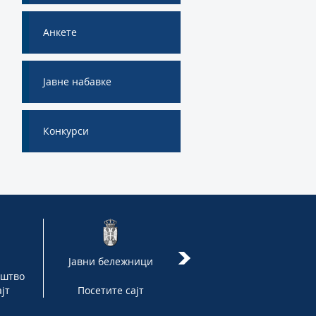
Анкете
Јавне набавке
Конкурси
Јавни бележници
Републичко јавно
аштво
тужилаштво
јт
Посетите сајт
Посетите сајт