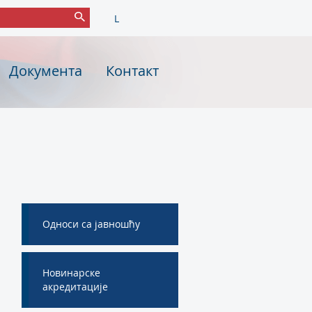
L
Документа
Контакт
Односи са јавношћу
Новинарске
акредитације