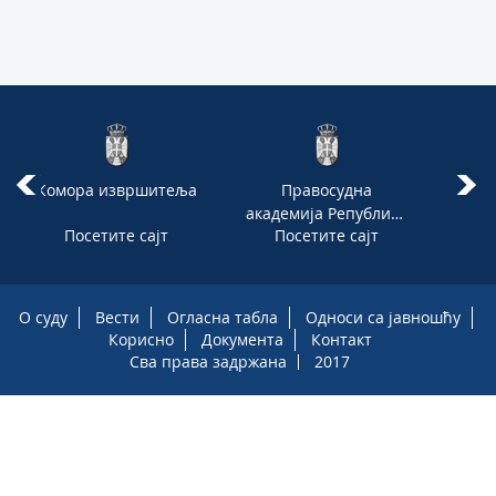
Комора извршитеља
Правосудна
академија Републике
Посетите сајт
Посетите сајт
П
Србије
О суду
Вести
Огласна табла
Односи са јавношћу
Корисно
Документа
Контакт
Сва права задржана
2017