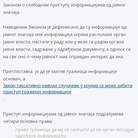
Законом о слободном приступу информацијама од јавног
значаја.
Наведеним Законом је дефинисано да су информације од
јавног значаја оне информације којима располаже орган
јавне власти, настале у раду или у вези са радом органа
јавне власти, садржане у одређеном документу, а односе се
на све оно о чему јавност има оправдан интерес да зна.
Претпоставка је да је захтев тражиоца информације
основан, а
Закон таксативно наводи случајеве у којима се може одбити
приступ траженој информацији
.
Приступ информацијама од јавног значаја подразумева
четири основна права:
право тражиоца да му се саопшти да ли орган поседује
одређену информацију;