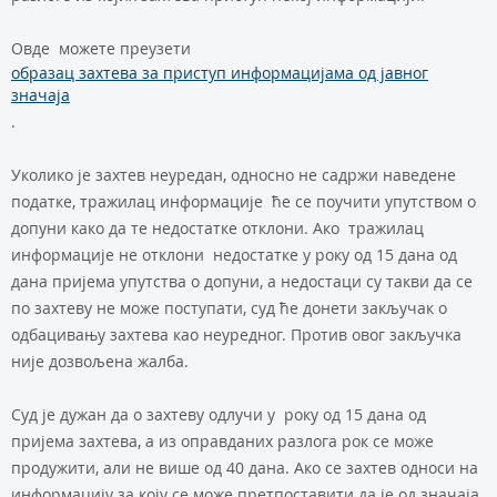
Овде можете преузети
образац захтева за приступ информацијама од јавног
значаја
.
Уколико је захтев неуредан, односно не садржи наведене
податке, тражилац информације ће се поучити упутством о
допуни како да те недостатке отклони. Ако тражилац
информације не отклони недостатке у року од 15 дана од
дана пријема упутства о допуни, а недостаци су такви да се
по захтеву не може поступати, суд ће донети закључак о
одбацивању захтева као неуредног. Против овог закључка
није дозвољена жалба.
Суд је дужан да о захтеву одлучи у року од 15 дана од
пријема захтева, а из оправданих разлога рок се може
продужити, али не више од 40 дана. Ако се захтев односи на
информацију за коју се може претпоставити да је од значаја