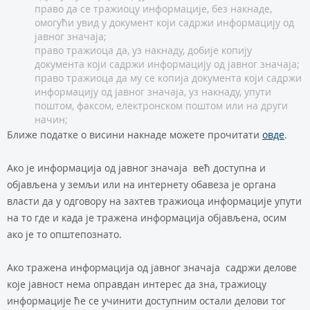
право да се тражиоцу информације, без накнаде,
омогући увид у документ који садржи информацију од
јавног значаја;
право тражиоца да, уз накнаду, добије копију
документа који садржи информацију од јавног значаја;
право тражиоца да му се копија документа који садржи
информацију од јавног значаја, уз накнаду, упути
поштом, факсом, електронском поштом или на други
начин;
Ближе податке о висини накнаде можете прочитати
овде
.
Ако је информација од јавног значаја већ доступна и
објављена у земљи или на интернету обавеза је органа
власти да у одговору на захтев тражиоца информације упути
на то где и када је тражена информација објављена, осим
ако је то општепознато.
Ако тражена информација од јавног значаја садржи делове
које јавност нема оправдан интерес да зна, тражиоцу
информације ће се учинити доступним остали делови тог