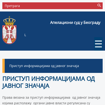
Апелациони суд у Београду
L
☰
Приступ информацијама од јавног значаја
ПРИСТУП ИНФОРМАЦИЈАМА ОД
ЈАВНОГ ЗНАЧАЈА
Права везана за приступ информацијама од јавног значаја
којима располажу органи јавне власти регулисана су