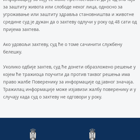
за заштиту живота или слободе неког лица, односно за
угрожавање или заштиту здравља становништва и животне
средине суд је дужан да о захтеву одлучи у року од 48 сати од
пријема захтева.
Ако удовољи захтеву, суд ће о томе сачинити службену
белешку.
Уколико одбије захтев, суд ће донети образложено решење у
којем ће тражиоца поучити да против таквог решења има
право жалбе Поверенику за информације од јавног значаја.
Тражилац информације може изјавизи жалбу поверенику и у
случају када суд о захтеву не одговори у року.