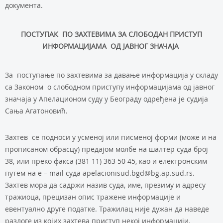
документа.
ПОСТУПАК ПО ЗАХТЕВИМА ЗА СЛОБОДАН ПРИСТУП
ИНФОРМАЦИЈАМА ОД ЈАВНОГ ЗНАЧАЈА
За поступање по захтевима за давање информација у складу
са Законом о слободном приступу информацијама од јавног
значаја у Апелационом суду у Београду одређенa је судија
Сања Агатоновић.
Захтев се подноси у усменој или писменој форми (може и на
прописаном обрасцу) предајом молбе на шалтер суда број
38, или преко факса (381 11) 363 50 45, као и електронским
путем на e – mail суда apelacionisud.bgd@bg.ap.sud.rs.
Захтев мора да садржи назив суда, име, презиму и адресу
тражиоца, прецизан опис тражене информације и
евентуално друге податке. Тражилац није дужан да наведе
разлоге из којих захтева приступ некој информацији.