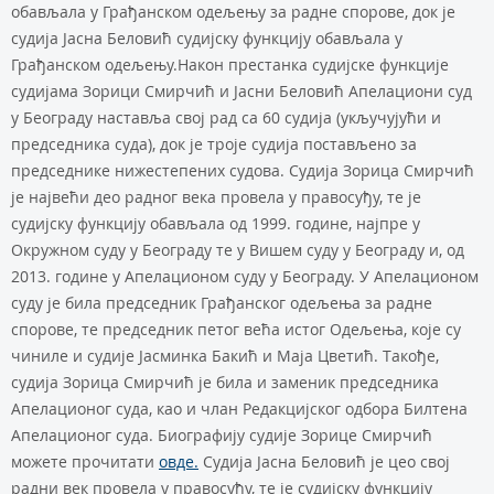
обављала у Грађанском одељењу за радне спорове, док је
судија Јасна Беловић судијску функцију обављала у
Грађанском одељењу.Након престанка судијске функције
судијама Зорици Смирчић и Јасни Беловић Апелациони суд
у Београду наставља свој рад са 60 судија (укључујући и
председника суда), док је троје судија постављено за
председнике нижестепених судова. Судија Зорица Смирчић
је највећи део радног века провела у правосуђу, те је
судијску функцију обављала од 1999. године, најпре у
Окружном суду у Београду те у Вишем суду у Београду и, од
2013. године у Апелационом суду у Београду. У Апелационом
суду је била председник Грађанског одељења за радне
спорове, те председник петог већа истог Одељења, које су
чиниле и судије Јасминка Бакић и Маја Цветић. Такође,
судија Зорица Смирчић је била и заменик председника
Апелационог суда, као и члан Редакцијског одбора Билтена
Апелационог суда. Биографију судије Зорице Смирчић
можете прочитати
овде.
Судија Јасна Беловић је цео свој
радни век провела у правосуђу, те је судијску функцију