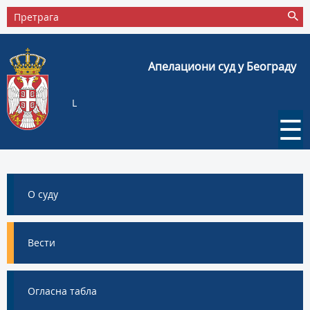
Апелациони суд у Београду
L
☰
О суду
Вести
Огласна табла