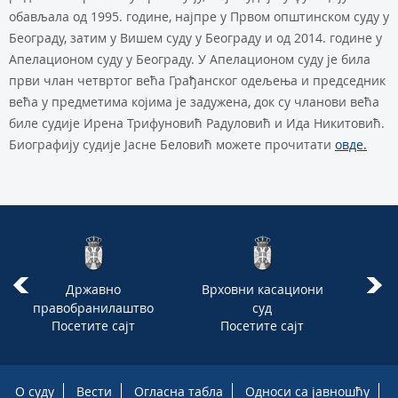
обављала од 1995. године, најпре у Првом општинском суду у
Београду, затим у Вишем суду у Београду и од 2014. године у
Апелационом суду у Београду. У Апелационом суду је била
први члан четвртог већа Грађанског одељења и председник
већа у предметима којима је задужена, док су чланови већа
биле судије Ирена Трифуновић Радуловић и Ида Никитовић.
Биографију судије Јасне Беловић можете прочитати
овде.
Државно
Врховни касациони
Вл
правобранилаштво
суд
Посетите сајт
Посетите сајт
П
О суду
Вести
Огласна табла
Односи са јавношћу