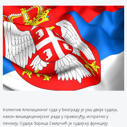
Колектив Апелационог суда у Београду је још двоје судија,
након вишедеценијског рада у правосуђу, испратио у
пензију. Судија Зорица Смирчић је судијску функцију