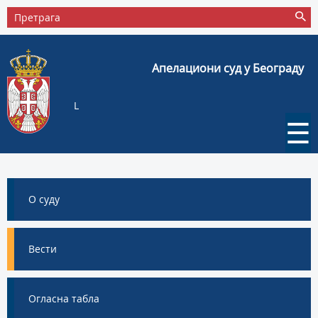
Апелациони суд у Београду
L
☰
О суду
Вести
Огласна табла