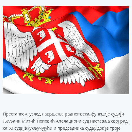
Престанком, услед навршења радног века, функције судији
Љиљани Митић Поповић Апелациони суд наставља свој рад
са 63 судија (укључујући и председника суда), док је троје