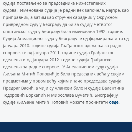
судија постављено за председнике нижестепених
судова. Именована судија је радни век започела, најпре, као
приправник, а затим као стручни сарадник у Окружном
привредном суду у Београду да би за судију Четвртог
општинског суда у Београду била именована 1992. године.
Судија Апелационог суда у Београду је од формирања и то од
јануара 2010. године судија Грађанског одељења за радне
спорове, те од јануара 2011. године судија Грађанског
одељења и од јануара 2012. године судија Грађанског
одељења за радне спорове. У Апелационом суду судија
Љиљана Митић Поповић је била председник већа у својим
предметима у првом већу којим иначе председава судија
Предраг Васић, а чији су чланови биле и судије Валентина
Тодоровић Воркапић и Мирослава Вучетић. Биографију
судије Љиљане Митић Поповић можете прочитати
овде.